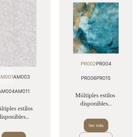
PR002
PR004
AM001
AM003
PR006
PR015
AM004
AM011
Múltiples estilos 
disponibles...
tiples estilos 
disponibles...
Ver más