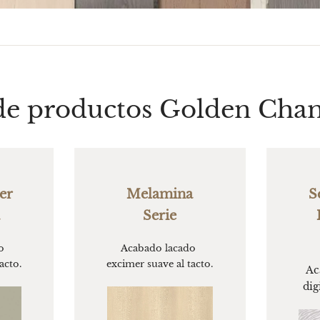
 de productos Golden Cha
r 
Melamina
S
Serie
 
Acabado lacado 
acto.
excimer suave al tacto.
Ac
dig