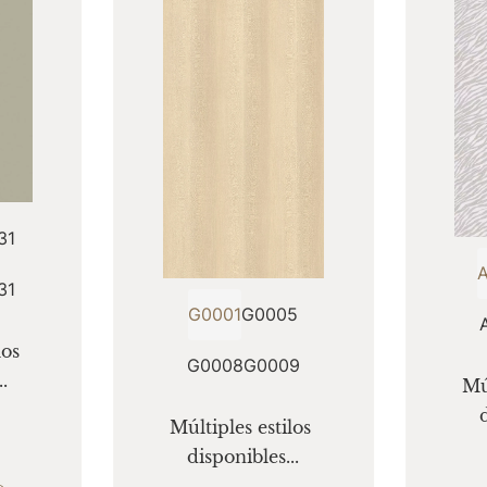
31
31
G0001
G0005
os 
G0008
G0009
.
Múl
Múltiples estilos 
disponibles...