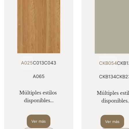
A025
C013
C043
CKB054
CKB1
A065
CKB134
CKB2
Múltiples estilos 
Múltiples estil
disponibles...
disponibles..
Ver más
Ver más