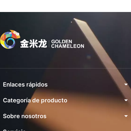
Enlaces rápidos
Categoría de producto
Hogar
Producto
Sobre nosotros
Serie de chapa preacabada
Proyecto
Serie Excimer Prelacada
Sobre nosotros