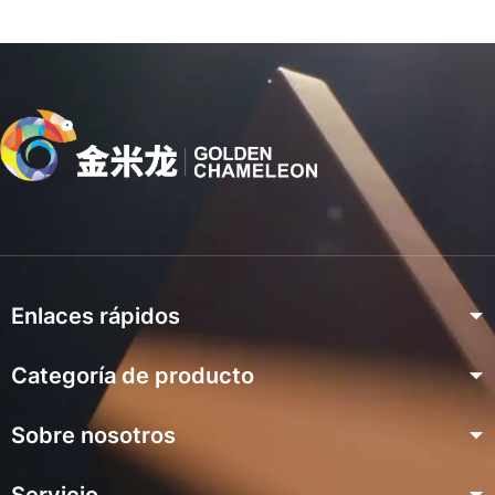
Enlaces rápidos
Categoría de producto
Hogar
Producto
Sobre nosotros
Serie de chapa preacabada
Proyecto
Serie Excimer Prelacada
Sobre nosotros
Perfil de la empresa