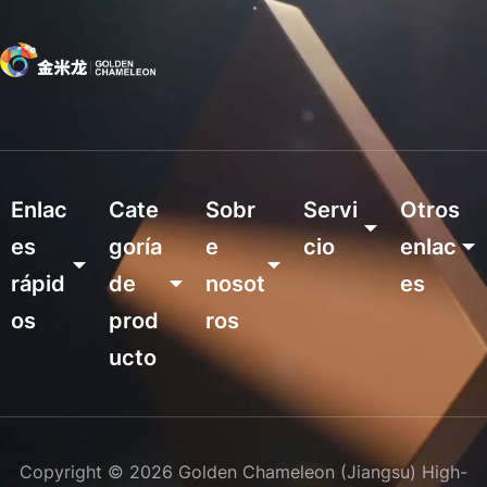
y cómo GC Panels puede admitir la selección de paneles
personalizados antes de la instalación.
Enlac
Cate
Sobr
Servi
Otros 
es 
goría 
e 
cio
enlac
rápid
de 
nosot
es
Personaliza
os
prod
ros
ción
Catalogar
ucto
Atención al 
Preguntas 
Hogar
Perfil de la 
cliente
frecuentes
Producto
empresa
Serie de 
Aplicacione
Video
Proyecto
¿Por qué 
chapa 
Copyright © 2026 Golden Chameleon (Jiangsu) High-
s
política de 
Sobre 
elegirnos?
preacabad