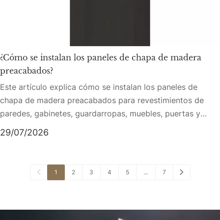
¿Cómo se instalan los paneles de chapa de madera
preacabados?
Este artículo explica cómo se instalan los paneles de
chapa de madera preacabados para revestimientos de
paredes, gabinetes, guardarropas, muebles, puertas y
proyectos de interiores comerciales. Cubre la diferencia
29/07/2026
entre el acabado de superficies listo para usar y el
proceso de instalación real, incluida la preparación del
sitio, inspección de paneles, planificación del diseño,
1
2
3
4
5
…
7
corte, tratamiento de bordes, fijación adhesiva, clips
ocultos, detalles de molduras, limpieza e inspección final.
El artículo también destaca errores de instalación
comunes, métodos de instalación basados ​​en aplicaciones