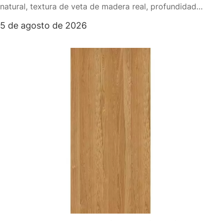
natural, textura de veta de madera real, profundidad
visual, continuidad del diseño y un efecto de superficie
5 de agosto de 2026
premium. Analiza cómo los paneles decorativos de chapa
de madera mejoran los interiores residenciales,
comerciales, de oficinas, minoristas, hoteles y atención
médica, al tiempo que explica cómo las diferentes
especies de madera, sustratos y superficies preacabadas
afectan el resultado final del diseño. El artículo también
proporciona tablas prácticas, un diagrama de flujo
horizontal, consejos de selección y orientación para elegir
las soluciones de paneles de enchapado de madera de GC
Panels para proyectos de interiores.