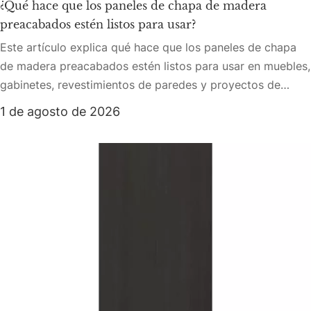
¿Qué hace que los paneles de chapa de madera
preacabados estén listos para usar?
Este artículo explica qué hace que los paneles de chapa
de madera preacabados estén listos para usar en muebles,
gabinetes, revestimientos de paredes y proyectos de
interiores comerciales. Cubre acabados aplicados en
1 de agosto de 2026
fábrica, lijado, revestimiento, protección UV, tratamiento
de superficie Excimer, rendimiento antirrayas, protección
antihuellas, estabilidad antiamarilleo, unión de sustratos y
control de color por lotes. El artículo también compara
paneles de chapa de madera preacabados y sin terminar,
explica cómo los paneles listos para usar ahorran tiempo
en proyectos de interiores y proporciona una práctica lista
de verificación para que el comprador seleccione los
paneles adecuados.